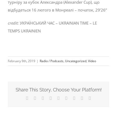
турніру за кубок Александра (Alexander Cup), що
відбудеться 16 лютого в Монреалі – початок, 29’26”
credit:
УКРAЇНCЬКИЙ ЧAC – UKRAINIAN TIME – LE
TEMPS UKRAINIEN
February 9th, 2019
|
Radio / Podcasts
,
Uncategorized
,
Video
Share This Story, Choose Your Platform!
Facebook
X
Reddit
LinkedIn
WhatsApp
Tumblr
Pinterest
Vk
Email