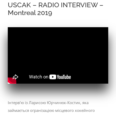
USCAK – RADIO INTERVIEW –
Montreal 2019
Інтерв’ю із Ларисою Юрчинюк-Костик, яка
займається огранізацією місцевого хокейного