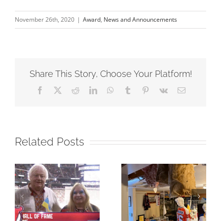
November 26th, 2020
|
Award
,
News and Announcements
Share This Story, Choose Your Platform!
Facebook
X
Reddit
LinkedIn
WhatsApp
Tumblr
Pinterest
Vk
Email
Related Posts