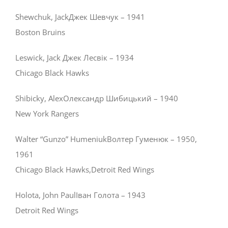
Shewchuk, JackДжек Шевчук – 1941
Boston Bruins
Leswick, Jack Джек Лесвік – 1934
Chicago Black Hawks
Shibicky, AlexОлександр Шибицький – 1940
New York Rangers
Walter “Gunzo” HumeniukВолтер Гуменюк – 1950,
1961
Chicago Black Hawks,Detroit Red Wings
Holota, John PaulІван Голота – 1943
Detroit Red Wings